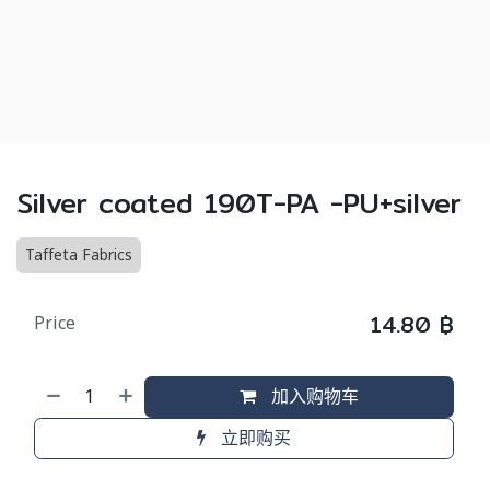
Silver coated 190T-PA -PU+silver
Taffeta Fabrics
14.80
฿
Price
加入购物车
立即购买