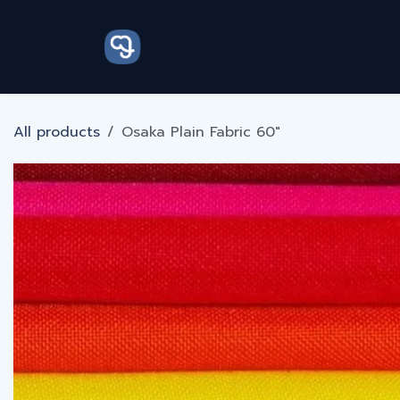
跳至内容
主页
关于
商店
服务
接
All products
Osaka Plain Fabric 60"