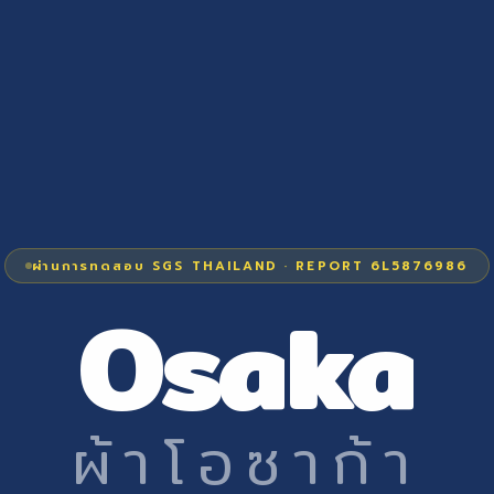
ผ่านการทดสอบ SGS THAILAND · REPORT 6L5876986
Osaka
ผ้าโอซาก้า