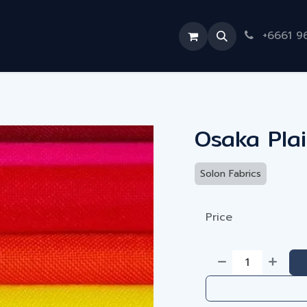
触
联系我们
+6661 9
Osaka Plai
Solon Fabrics
Price